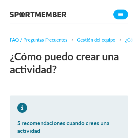
Quant a SportMember
Qui som?
Coneix-nos
FAQ / Preguntas Frecuentes
Gestión del equipo
¿Cómo
Treballa amb nosaltres
¿Cómo puedo crear una
Quant costa?
actividad?
Català
Inicia sessió
5 recomendaciones cuando crees una
actividad