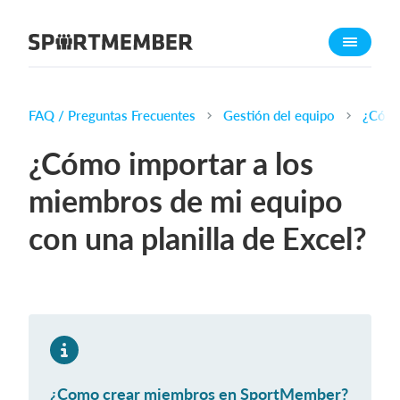
Quant a SportMember
Qui som?
Coneix-nos
FAQ / Preguntas Frecuentes
Gestión del equipo
¿Cómo 
Treballa amb nosaltres
¿Cómo importar a los
Quant costa?
miembros de mi equipo
Català
con una planilla de Excel?
Inicia sessió
¿Como crear miembros en SportMember?